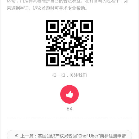
诉讼，用法律武器维护自己的合法权益。在打官司的过程中，如
果遇到举证、诉讼难题时可寻求专业帮助。
扫一扫，关注我们
84
上一篇：
英国知识产权局驳回“Chef Uber”商标注册申请